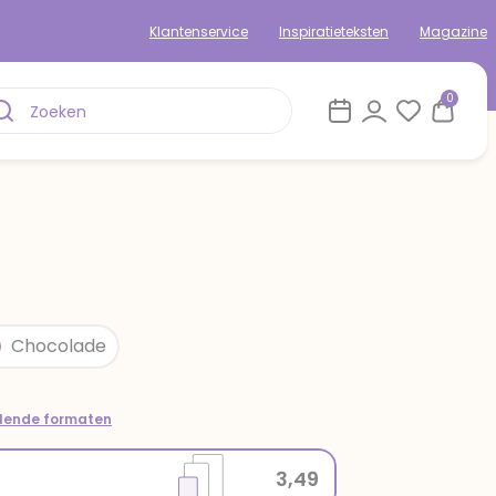
Klantenservice
Inspiratieteksten
Magazine
0
Chocolade
llende formaten
3,49