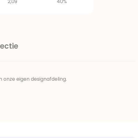
2,09
40%
ectie
n onze eigen designafdeling.