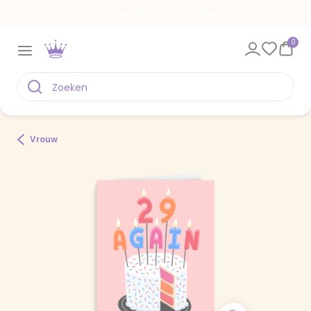
Een kaart voor elk moment
0
Vrouw