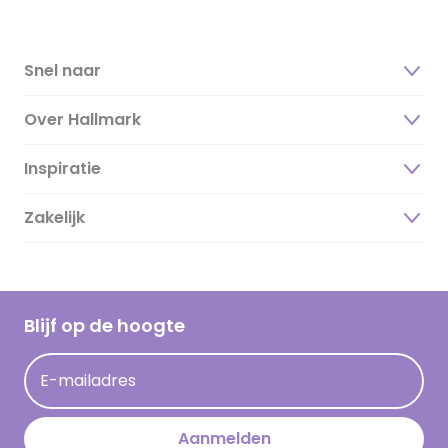
Snel naar
Over Hallmark
Inspiratie
Over ons
Duurzaamheid
Zakelijk
Magazine
Vacatures
Inspiratieteksten
Inloggen retailer
Werken bij Hallmark
Cadeau inspiratie
Hallmark Kaartclub
Blijf op de hoogte
Kaartinspiratie
Acties
E-mailadres
Persberichten
Hallmark en Kinderpostzegels
Aanmelden