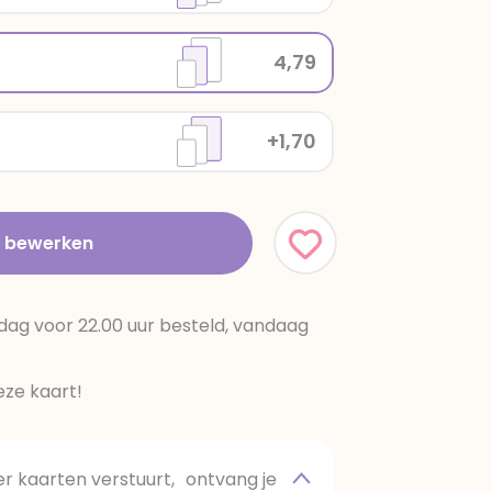
4,79
+1,70
t bewerken
dag voor 22.00 uur besteld, vandaag
ze kaart!
 kaarten verstuurt, ontvang je