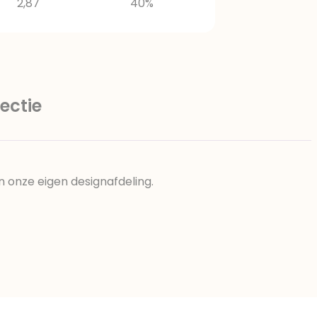
2,87
40%
ectie
n onze eigen designafdeling.