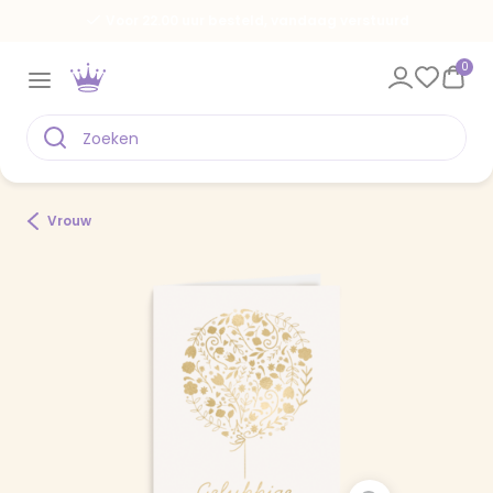
Voor 22.00 uur besteld, vandaag verstuurd
0
Vrouw