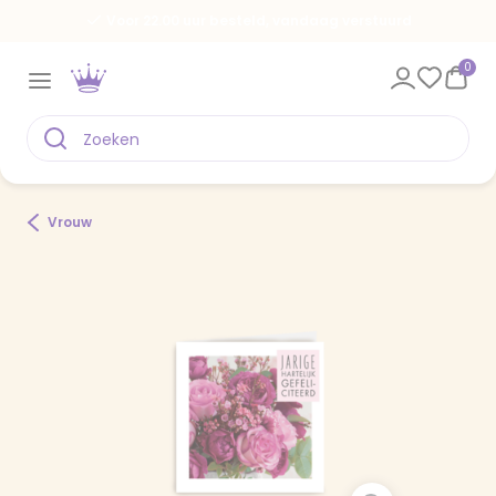
Voor 22.00 uur besteld, vandaag verstuurd
0
Vrouw