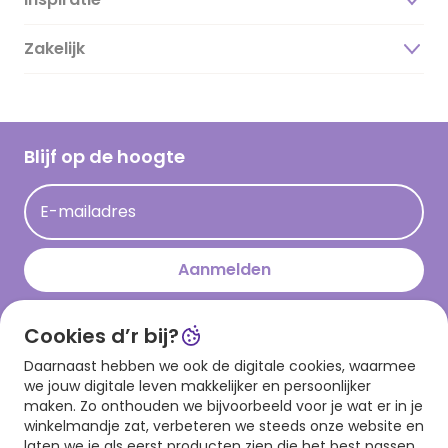
Over ons
Duurzaamheid
Zakelijk
Magazine
Vacatures
Inspiratieteksten
Inloggen retailer
Werken bij Hallmark
Cadeau inspiratie
Hallmark Kaartclub
Blijf op de hoogte
Kaartinspiratie
Acties
E-mailadres
Persberichten
Hallmark en Kinderpostzegels
Aanmelden
Cookies d’r bij?
Download onze app
Daarnaast hebben we ook de digitale cookies, waarmee
we jouw digitale leven makkelijker en persoonlijker
maken. Zo onthouden we bijvoorbeeld voor je wat er in je
winkelmandje zat, verbeteren we steeds onze website en
laten we je als eerst producten zien die het best passen