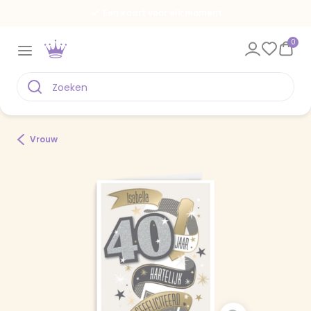
Een kaart voor elk moment
0
Vrouw