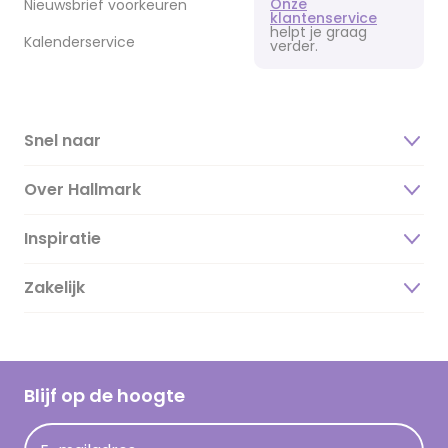
Onze
Nieuwsbrief voorkeuren
klantenservice
helpt je graag
Kalenderservice
verder.
Snel naar
Over Hallmark
Inspiratie
Over ons
Duurzaamheid
Zakelijk
Magazine
Vacatures
Inspiratieteksten
Inloggen retailer
Werken bij Hallmark
Cadeau inspiratie
Hallmark Kaartclub
Blijf op de hoogte
Kaartinspiratie
Acties