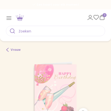
Een kaart voor elk moment
0
Vrouw