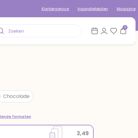
Klantenservice
Inspiratieteksten
Magazine
0
Chocolade
llende formaten
3,49