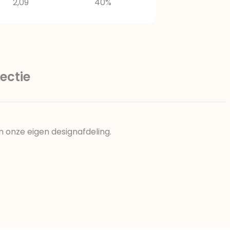
2,09
40%
ectie
n onze eigen designafdeling.