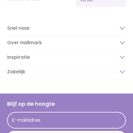
Snel naar
Over Hallmark
Inspiratie
Over ons
Duurzaamheid
Zakelijk
Magazine
Vacatures
Inspiratieteksten
Inloggen retailer
Werken bij Hallmark
Cadeau inspiratie
Hallmark Kaartclub
Blijf op de hoogte
Kaartinspiratie
Acties
E-mailadres
Persberichten