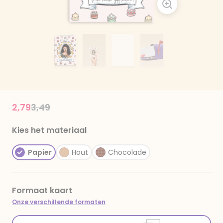
Price reduced from
to
2,79
3,49
Kies het materiaal
Papier
Hout
Chocolade
Formaat kaart
Onze verschillende formaten