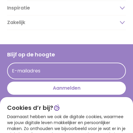
Inspiratie
Over ons
Duurzaamheid
Zakelijk
Magazine
Vacatures
Inspiratieteksten
Inloggen retailer
Werken bij Hallmark
Cadeau inspiratie
Hallmark Kaartclub
Blijf op de hoogte
Kaartinspiratie
Acties
E-mailadres
Persberichten
Hallmark en Kinderpostzegels
Aanmelden
Cookies d’r bij?
Download onze app
Daarnaast hebben we ook de digitale cookies, waarmee
we jouw digitale leven makkelijker en persoonlijker
maken. Zo onthouden we bijvoorbeeld voor je wat er in je