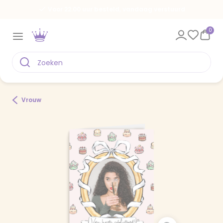
Voor 22.00 uur besteld, vandaag verstuurd
0
Vrouw