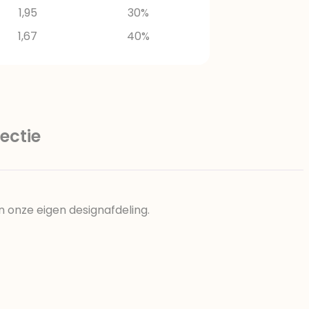
1,95
30%
1,67
40%
ectie
n onze eigen designafdeling.