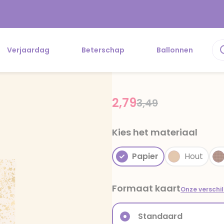
Verjaardag
Beterschap
Ballonnen
2,79
Price reduced fr
to
3,49
Kies het materiaal
Papier
Hout
Formaat kaart
Onze verschi
Standaard