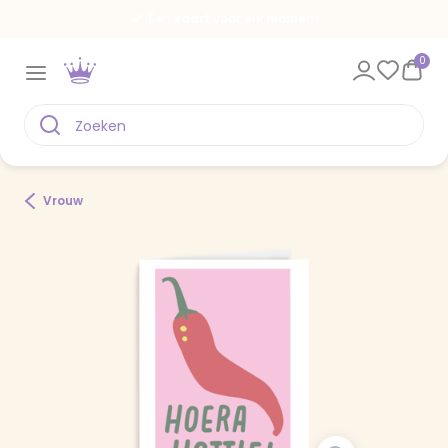
Een kaart voor elk moment
0
Vrouw