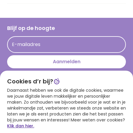
Vacatures
Inspiratieteksten
Inloggen retailer
Werken bij Hallmark
Cadeau inspiratie
Hallmark Kaartclub
Blijf op de hoogte
Kaartinspiratie
Acties
E-mailadres
Persberichten
Hallmark en Kinderpostzegels
Aanmelden
Cookies d’r bij?
Download onze app
Daarnaast hebben we ook de digitale cookies, waarmee
we jouw digitale leven makkelijker en persoonlijker
maken. Zo onthouden we bijvoorbeeld voor je wat er in je
winkelmandje zat, verbeteren we steeds onze website en
laten we je als eerst producten zien die het best passen
bij jouw wensen en interesses! Meer weten over cookies?
Klik dan hier.