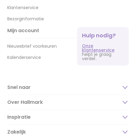
Klantenservice
Bezorginformatie
Mijn account
Hulp nodig?
Onze
Nieuwsbrief voorkeuren
klantenservice
helpt je graag
Kalenderservice
verder.
Snel naar
Over Hallmark
Inspiratie
Over ons
Duurzaamheid
Zakelijk
Magazine