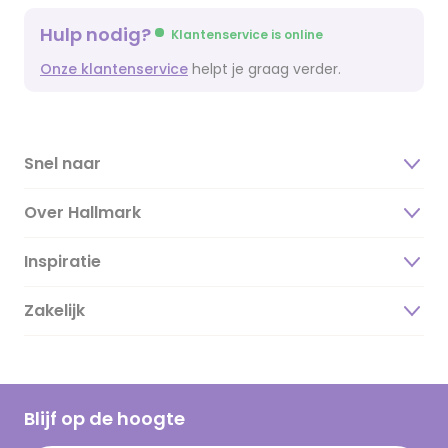
Hulp nodig?
Klantenservice is online
Onze klantenservice
helpt je graag verder.
Snel naar
Over Hallmark
Inspiratie
Over ons
Duurzaamheid
Zakelijk
Magazine
Vacatures
Inspiratieteksten
Inloggen retailer
Werken bij Hallmark
Cadeau inspiratie
Hallmark Kaartclub
Blijf op de hoogte
Kaartinspiratie