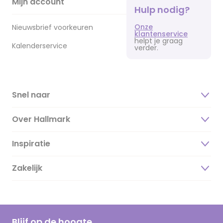
Mijn account
Hulp nodig?
Onze
Nieuwsbrief voorkeuren
klantenservice
helpt je graag
Kalenderservice
verder.
Snel naar
Over Hallmark
Inspiratie
Over ons
Duurzaamheid
Zakelijk
Magazine
Vacatures
Inspiratieteksten
Inloggen retailer
Werken bij Hallmark
Cadeau inspiratie
Hallmark Kaartclub
Blijf op de hoogte