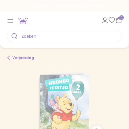
Voor 22.00 uur besteld, vandaag verstuurd
0
Verjaardag