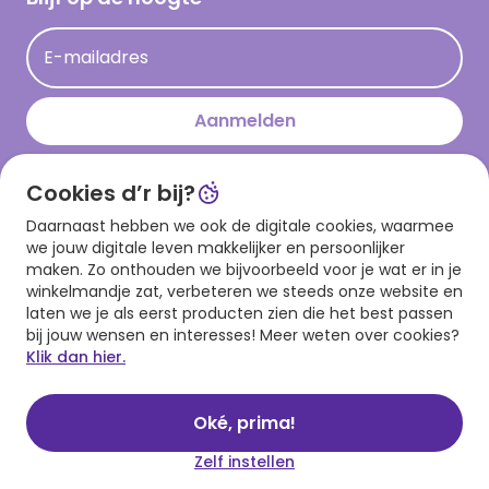
Kaartinspiratie
Acties
E-mailadres
Persberichten
Hallmark en Kinderpostzegels
Aanmelden
Cookies d’r bij?
Download onze app
Daarnaast hebben we ook de digitale cookies, waarmee
we jouw digitale leven makkelijker en persoonlijker
maken. Zo onthouden we bijvoorbeeld voor je wat er in je
winkelmandje zat, verbeteren we steeds onze website en
laten we je als eerst producten zien die het best passen
bij jouw wensen en interesses! Meer weten over cookies?
Klik dan hier.
Algemene voorwaarden
Privacy statement
Cookies
© 1999 - 2025 Hallmark
Oké, prima!
Zelf instellen