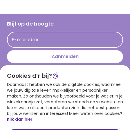
Vacatures
Inspiratieteksten
Inloggen retailer
Werken bij Hallmark
Cadeau inspiratie
Hallmark Kaartclub
Blijf op de hoogte
Kaartinspiratie
Acties
E-mailadres
Persberichten
Hallmark en Kinderpostzegels
Aanmelden
Cookies d’r bij?
Download onze app
Daarnaast hebben we ook de digitale cookies, waarmee
we jouw digitale leven makkelijker en persoonlijker
maken. Zo onthouden we bijvoorbeeld voor je wat er in je
winkelmandje zat, verbeteren we steeds onze website en
laten we je als eerst producten zien die het best passen
bij jouw wensen en interesses! Meer weten over cookies?
Klik dan hier.
Algemene voorwaarden
Privacy statement
Cookies