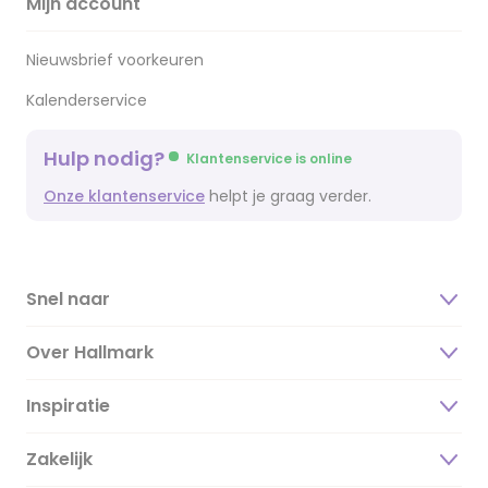
Mijn account
Nieuwsbrief voorkeuren
Kalenderservice
Hulp nodig?
Klantenservice is online
Onze klantenservice
helpt je graag verder.
Snel naar
Over Hallmark
Inspiratie
Over ons
Duurzaamheid
Zakelijk
Magazine