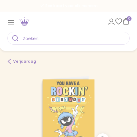
Een kaart voor elk moment
0
Verjaardag