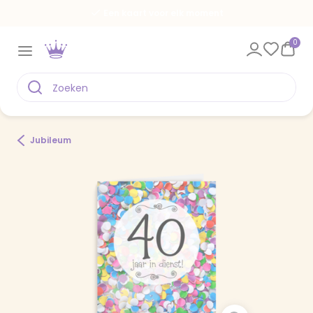
Een kaart voor elk moment
0
Jubileum