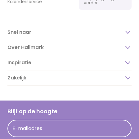
Kalenderservice
verder.
Snel naar
Over Hallmark
Inspiratie
Over ons
Duurzaamheid
Zakelijk
Magazine
Vacatures
Inspiratieteksten
Inloggen retailer
Werken bij Hallmark
Cadeau inspiratie
Hallmark Kaartclub
Blijf op de hoogte
Kaartinspiratie
Acties
E-mailadres
Persberichten