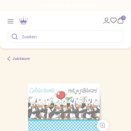
Een kaart voor elk moment
0
Jubileum