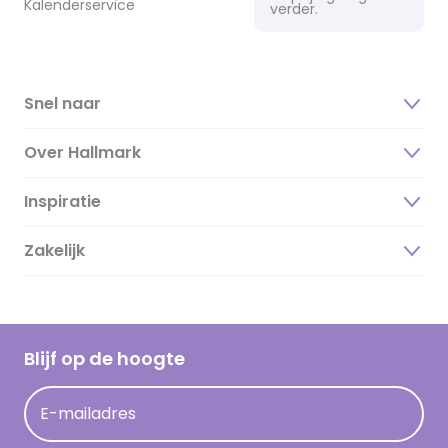
Kalenderservice
verder.
Snel naar
Over Hallmark
Inspiratie
Over ons
Duurzaamheid
Zakelijk
Magazine
Vacatures
Inspiratieteksten
Inloggen retailer
Werken bij Hallmark
Cadeau inspiratie
Hallmark Kaartclub
Blijf op de hoogte
Kaartinspiratie
Acties
E-mailadres
Persberichten