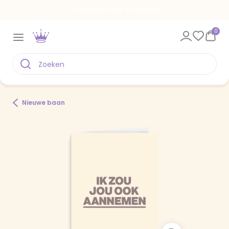
Een kaart voor elk moment
0
Nieuwe baan