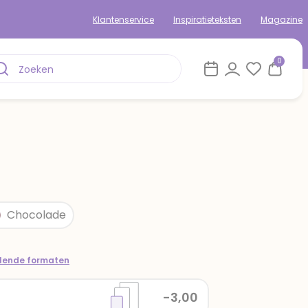
Klantenservice
Inspiratieteksten
Magazine
0
Chocolade
llende formaten
-3,00