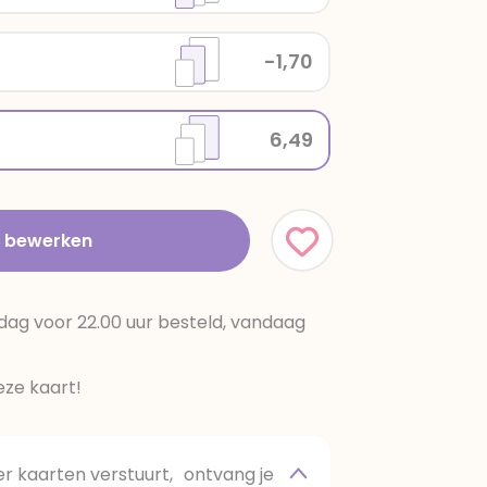
-1,70
6,49
t bewerken
dag voor 22.00 uur besteld, vandaag
ze kaart!
 kaarten verstuurt, ontvang je