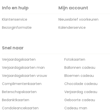
Info en hulp
Mijn account
Klantenservice
Nieuwsbrief voorkeuren
Bezorginformatie
Kalenderservice
Snel naar
Verjaardagskaarten
Fotokaarten
Verjaardagskaarten man
Ballonnen cadeau
Verjaardagskaarten vrouw
Bloemen cadeau
Complimentenkaarten
Chocolade cadeau
Beterschapskaarten
Verjaardag cadeau
Bedanktkaarten
Geboorte cadeau
Condoleancekaarten
Cadeau man