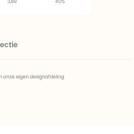
3,89
40%
ectie
n onze eigen designafdeling.