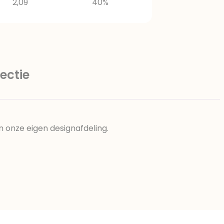
2,09
40%
ectie
n onze eigen designafdeling.