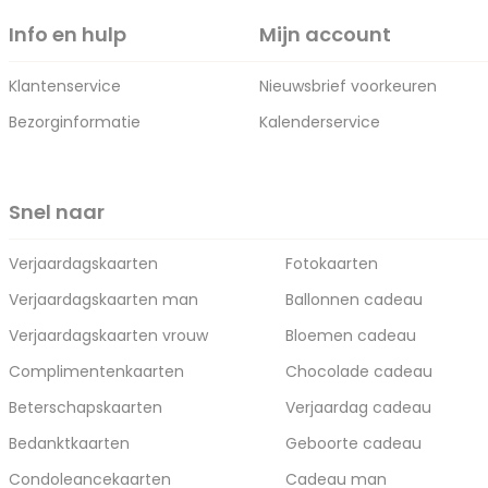
Info en hulp
Mijn account
Klantenservice
Nieuwsbrief voorkeuren
Bezorginformatie
Kalenderservice
Snel naar
Verjaardagskaarten
Fotokaarten
Verjaardagskaarten man
Ballonnen cadeau
Verjaardagskaarten vrouw
Bloemen cadeau
Complimentenkaarten
Chocolade cadeau
Beterschapskaarten
Verjaardag cadeau
Bedanktkaarten
Geboorte cadeau
Condoleancekaarten
Cadeau man