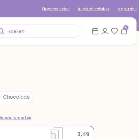
Klantenservice
Inspiratieteksten
Magazine
0
Chocolade
llende formaten
3,49