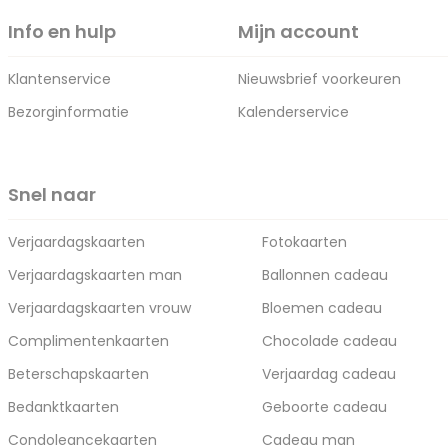
Info en hulp
Mijn account
Klantenservice
Nieuwsbrief voorkeuren
Bezorginformatie
Kalenderservice
Snel naar
Verjaardagskaarten
Fotokaarten
Verjaardagskaarten man
Ballonnen cadeau
Verjaardagskaarten vrouw
Bloemen cadeau
Complimentenkaarten
Chocolade cadeau
Beterschapskaarten
Verjaardag cadeau
Bedanktkaarten
Geboorte cadeau
Condoleancekaarten
Cadeau man