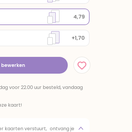
4,79
+1,70
t bewerken
dag voor 22.00 uur besteld, vandaag
ze kaart!
 kaarten verstuurt, ontvang je