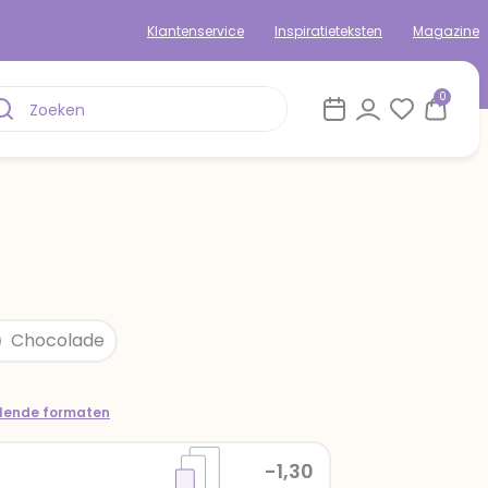
Klantenservice
Inspiratieteksten
Magazine
0
Chocolade
llende formaten
-1,30