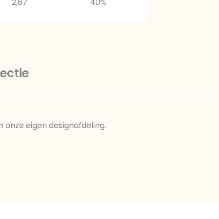
2,87
40%
ectie
n onze eigen designafdeling.