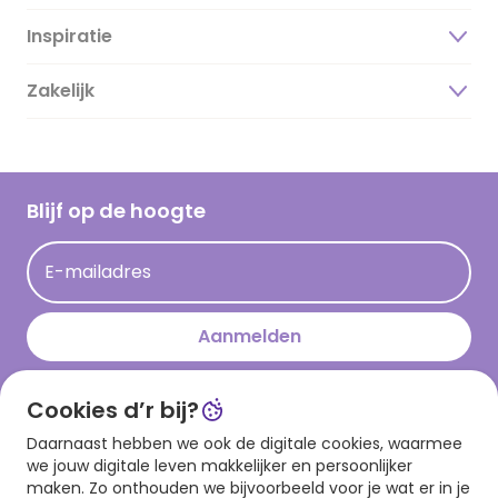
Inspiratie
Over ons
Duurzaamheid
Zakelijk
Magazine
Vacatures
Inspiratieteksten
Inloggen retailer
Werken bij Hallmark
Cadeau inspiratie
Hallmark Kaartclub
Blijf op de hoogte
Kaartinspiratie
Acties
E-mailadres
Persberichten
Hallmark en Kinderpostzegels
Aanmelden
Cookies d’r bij?
Download onze app
Daarnaast hebben we ook de digitale cookies, waarmee
we jouw digitale leven makkelijker en persoonlijker
maken. Zo onthouden we bijvoorbeeld voor je wat er in je