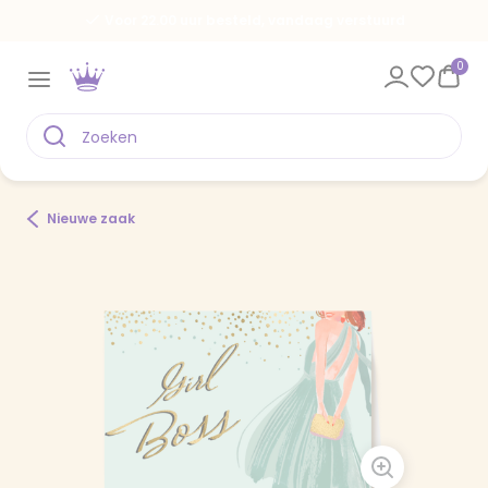
Voor 22.00 uur besteld, vandaag verstuurd
0
Nieuwe zaak