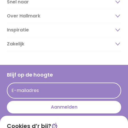
Snel naar
Over Hallmark
Inspiratie
Over ons
Duurzaamheid
Zakelijk
Magazine
Vacatures
Inspiratieteksten
Inloggen retailer
Werken bij Hallmark
Cadeau inspiratie
Hallmark Kaartclub
Blijf op de hoogte
Kaartinspiratie
Acties
E-mailadres
Persberichten
Hallmark en Kinderpostzegels
Aanmelden
Cookies d’r bij?