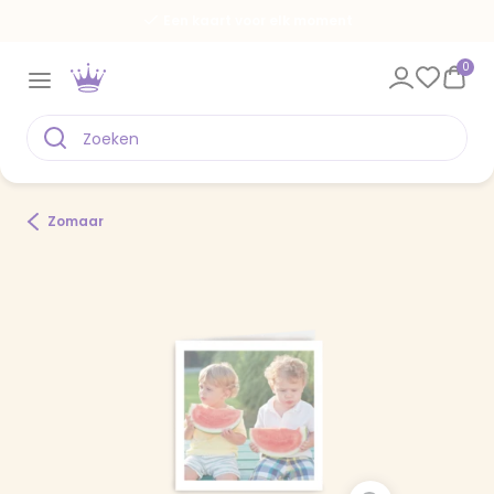
Een kaart voor elk moment
0
Zomaar