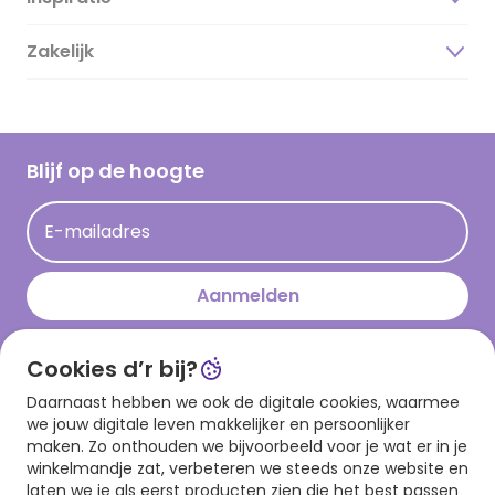
Over ons
Duurzaamheid
Zakelijk
Magazine
Vacatures
Inspiratieteksten
Inloggen retailer
Werken bij Hallmark
Cadeau inspiratie
Hallmark Kaartclub
Blijf op de hoogte
Kaartinspiratie
Acties
E-mailadres
Persberichten
Hallmark en Kinderpostzegels
Aanmelden
Cookies d’r bij?
Download onze app
Daarnaast hebben we ook de digitale cookies, waarmee
we jouw digitale leven makkelijker en persoonlijker
maken. Zo onthouden we bijvoorbeeld voor je wat er in je
winkelmandje zat, verbeteren we steeds onze website en
laten we je als eerst producten zien die het best passen