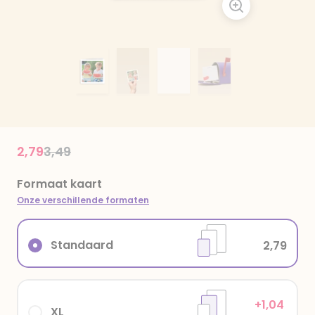
Price reduced from
to
2,79
3,49
Formaat kaart
Onze verschillende formaten
Standaard
2,79
+1,04
XL