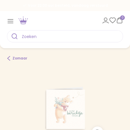
Voor 22.00 uur besteld, vandaag verstuurd
0
Zomaar