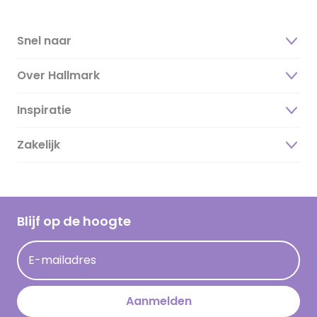
Snel naar
Over Hallmark
Inspiratie
Over ons
Duurzaamheid
Zakelijk
Magazine
Vacatures
Inspiratieteksten
Inloggen retailer
Werken bij Hallmark
Cadeau inspiratie
Hallmark Kaartclub
Blijf op de hoogte
Kaartinspiratie
Acties
E-mailadres
Persberichten
Hallmark en Kinderpostzegels
Aanmelden