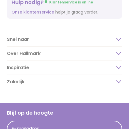
Hulp nodig?
Klantenservice is online
Onze klantenservice
helpt je graag verder.
Snel naar
Over Hallmark
Inspiratie
Over ons
Duurzaamheid
Zakelijk
Magazine
Vacatures
Inspiratieteksten
Inloggen retailer
Werken bij Hallmark
Cadeau inspiratie
Hallmark Kaartclub
Blijf op de hoogte
Kaartinspiratie
Acties
E-mailadres