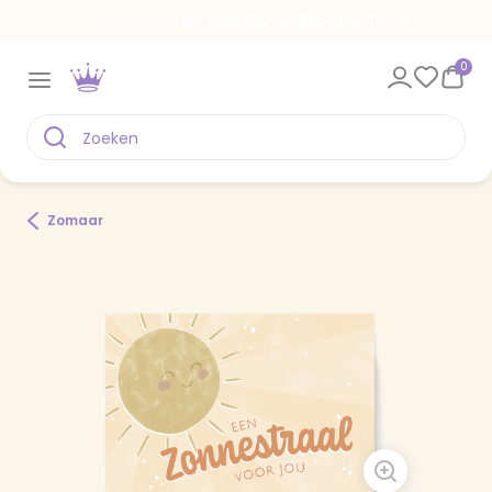
Voor 22.00 uur besteld, vandaag verstuurd
0
Zomaar