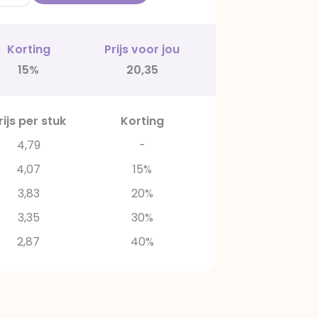
Korting
Prijs voor jou
15%
20,35
rijs per stuk
Korting
4,79
-
4,07
15%
3,83
20%
3,35
30%
2,87
40%