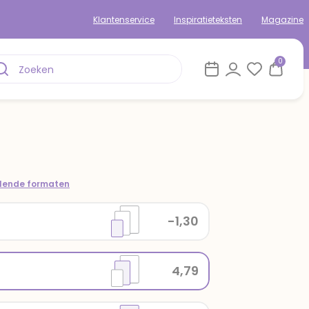
Klantenservice
Inspiratieteksten
Magazine
0
llende formaten
-1,30
4,79