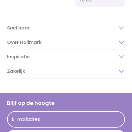
Snel naar
Over Hallmark
Inspiratie
Over ons
Duurzaamheid
Zakelijk
Magazine
Vacatures
Inspiratieteksten
Inloggen retailer
Werken bij Hallmark
Cadeau inspiratie
Hallmark Kaartclub
Blijf op de hoogte
Kaartinspiratie
Acties
E-mailadres
Persberichten