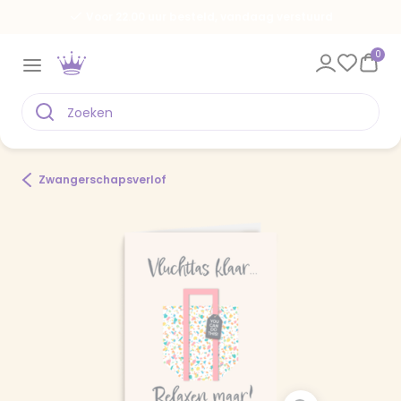
Voor 22.00 uur besteld, vandaag verstuurd
0
Zwangerschapsverlof