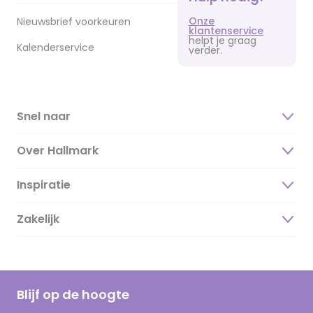
Onze
Nieuwsbrief voorkeuren
klantenservice
helpt je graag
Kalenderservice
verder.
Snel naar
Over Hallmark
Inspiratie
Over ons
Duurzaamheid
Zakelijk
Magazine
Vacatures
Inspiratieteksten
Inloggen retailer
Werken bij Hallmark
Cadeau inspiratie
Hallmark Kaartclub
Blijf op de hoogte
Kaartinspiratie