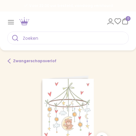
Voor 22.00 uur besteld, vandaag verstuurd
0
Zwangerschapsverlof