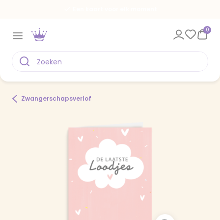
Een kaart voor elk moment
0
Zwangerschapsverlof