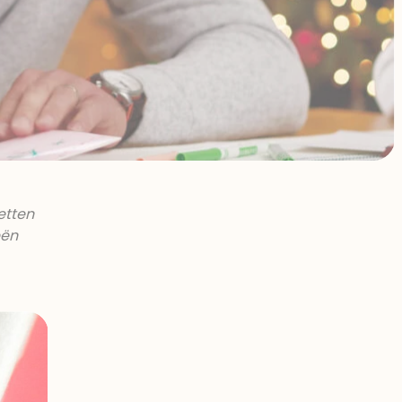
etten
eën