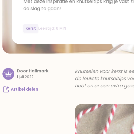
Met deze inspiratie en knutseltips krijg je vast 
de slag te gaan!
Kerst
Leestijd: 6 MIN
Door Hallmark
Knutselen voor kerst is e
1 juli 2022
de leukste knutseltips vo
hebt en er een extra ge
Artikel delen