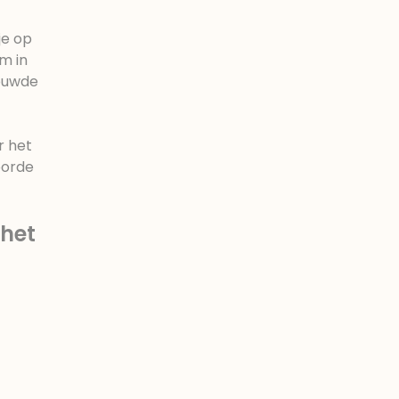
je op
m in
eeuwde
r het
oorde
het