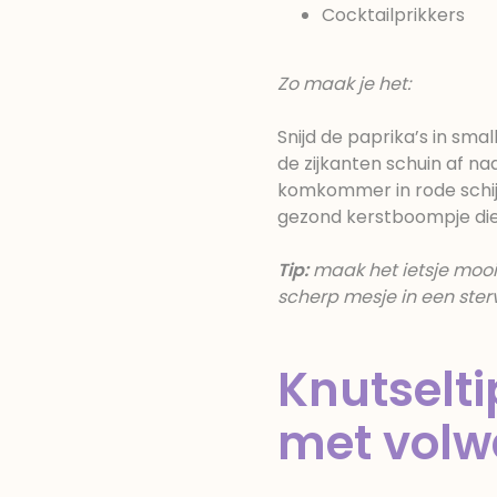
Cocktailprikkers
Zo maak je het:
Snijd de paprika’s in smal
de zijkanten schuin af na
komkommer in rode schijf
gezond kerstboompje die 
Tip:
maak het ietsje mooie
scherp mesje in een ster
Knutselti
met vol