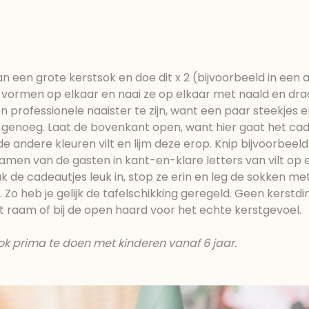
van een grote kerstsok en doe dit x 2 (bijvoorbeeld in een
en vormen op elkaar en naai ze op elkaar met naald en dra
n professionele naaister te zijn, want een paar steekjes 
vig genoeg. Laat de bovenkant open, want hier gaat het ca
de andere kleuren vilt en lijm deze erop. Knip bijvoorbeeld
amen van de gasten in kant-en-klare letters van vilt op 
k de cadeautjes leuk in, stop ze erin en leg de sokken me
Zo heb je gelijk de tafelschikking geregeld. Geen kerstdi
 raam of bij de open haard voor het echte kerstgevoel.
ook prima te doen met kinderen vanaf 6 jaar.