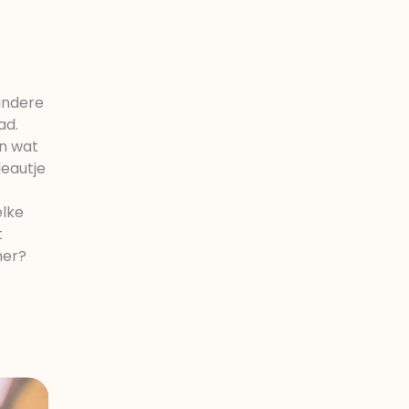
 andere
ad.
en wat
deautje
elke
t
ner?