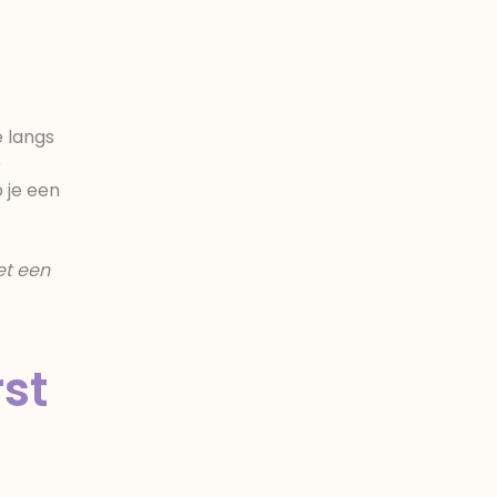
e langs
e
 je een
et een
rst