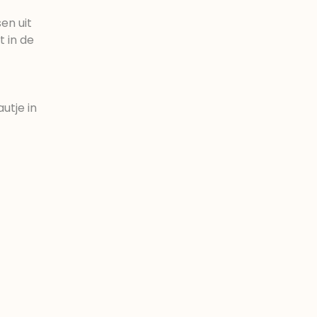
en uit
t in de
utje in