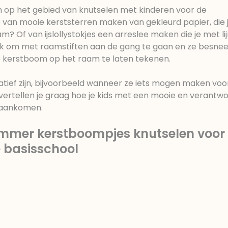
eën op het gebied van knutselen met kinderen voor de
 van mooie kerststerren maken van gekleurd papier, die 
? Of van ijslollystokjes een arreslee maken die je met lij
leuk om met raamstiften aan de gang te gaan en ze besn
 kerstboom op het raam te laten tekenen.
eatief zijn, bijvoorbeeld wanneer ze iets mogen maken voo
j vertellen je graag hoe je kids met een mooie en verantw
 aankomen.
mer kerstboompjes knutselen voor 
e basisschool