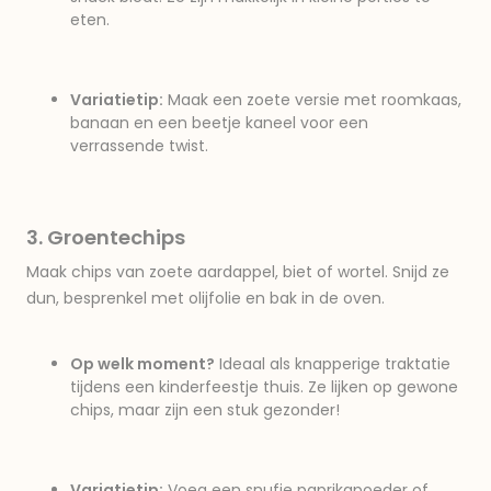
eten.
Variatietip:
Maak een zoete versie met roomkaas,
banaan en een beetje kaneel voor een
verrassende twist.
3. Groentechips
Maak chips van zoete aardappel, biet of wortel. Snijd ze
dun, besprenkel met olijfolie en bak in de oven.
Op welk moment?
Ideaal als knapperige traktatie
tijdens een kinderfeestje thuis. Ze lijken op gewone
chips, maar zijn een stuk gezonder!
Variatietip:
Voeg een snufje paprikapoeder of