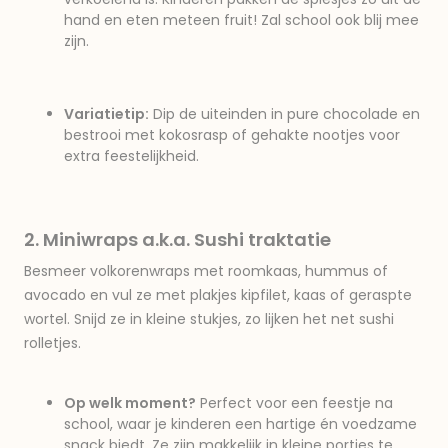
hand en eten meteen fruit! Zal school ook blij mee
zijn.
Variatietip:
Dip de uiteinden in pure chocolade en
bestrooi met kokosrasp of gehakte nootjes voor
extra feestelijkheid.
2. Miniwraps a.k.a. Sushi traktatie
Besmeer volkorenwraps met roomkaas, hummus of
avocado en vul ze met plakjes kipfilet, kaas of geraspte
wortel. Snijd ze in kleine stukjes, zo lijken het net sushi
rolletjes.
Op welk moment?
Perfect voor een feestje na
school, waar je kinderen een hartige én voedzame
snack biedt. Ze zijn makkelijk in kleine porties te