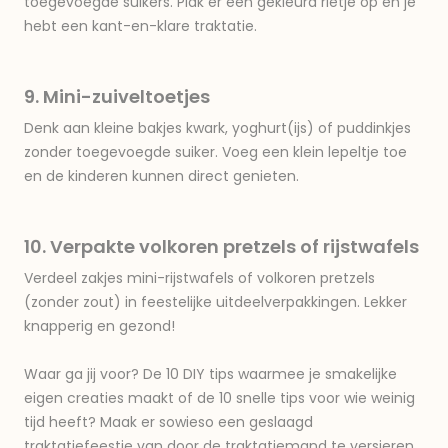
toegevoegde suikers. Plak er een gekleurd rietje op en je
hebt een kant-en-klare traktatie.
9. Mini-zuiveltoetjes
Denk aan kleine bakjes kwark, yoghurt(ijs) of puddinkjes
zonder toegevoegde suiker. Voeg een klein lepeltje toe
en de kinderen kunnen direct genieten.
10. Verpakte volkoren pretzels of rijstwafels
Verdeel zakjes mini-rijstwafels of volkoren pretzels
(zonder zout) in feestelijke uitdeelverpakkingen. Lekker
knapperig en gezond!
Waar ga jij voor? De 10 DIY tips waarmee je smakelijke
eigen creaties maakt of de 10 snelle tips voor wie weinig
tijd heeft? Maak er sowieso een geslaagd
traktatiefeestje van door de traktatiemand te versieren