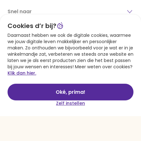
Snel naar
Cookies d’r bij?
Over Hallmark
Daarnaast hebben we ook de digitale cookies, waarmee
we jouw digitale leven makkelijker en persoonlijker
Inspiratie
Over ons
maken. Zo onthouden we bijvoorbeeld voor je wat er in je
winkelmandje zat, verbeteren we steeds onze website en
Duurzaamheid
Zakelijk
Magazine
laten we je als eerst producten zien die het best passen
Vacatures
bij jouw wensen en interesses! Meer weten over cookies?
Inspiratieteksten
Klik dan hier.
Inloggen retailer
Werken bij Hallmark
Cadeau inspiratie
Hallmark Kaartclub
Blijf op de hoogte
Oké, prima!
Kaartinspiratie
Acties
Zelf instellen
E-mailadres
Persberichten
Hallmark en Kinderpostzegels
Aanmelden