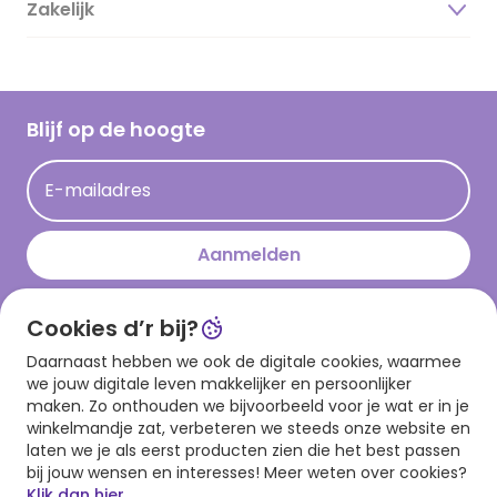
Zakelijk
Magazine
Vacatures
Inspiratieteksten
Inloggen retailer
Werken bij Hallmark
Cadeau inspiratie
Hallmark Kaartclub
Blijf op de hoogte
Kaartinspiratie
Acties
E-mailadres
Persberichten
Hallmark en Kinderpostzegels
Aanmelden
Cookies d’r bij?
Download onze app
Daarnaast hebben we ook de digitale cookies, waarmee
we jouw digitale leven makkelijker en persoonlijker
maken. Zo onthouden we bijvoorbeeld voor je wat er in je
winkelmandje zat, verbeteren we steeds onze website en
laten we je als eerst producten zien die het best passen
bij jouw wensen en interesses! Meer weten over cookies?
Klik dan hier.