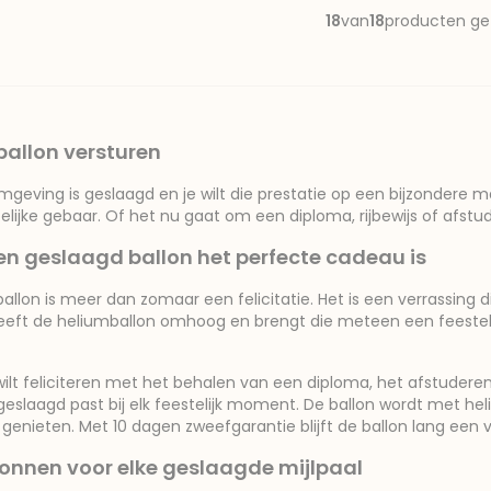
18
van
18
producten g
allon versturen
mgeving is geslaagd en je wilt die prestatie op een bijzondere m
elijke gebaar. Of het nu gaat om een diploma, rijbewijs of afstud
 geslaagd ballon het perfecte cadeau is
allon is meer dan zomaar een felicitatie. Het is een verrassing 
eft de heliumballon omhoog en brengt die meteen een feestelijk
ilt feliciteren met het behalen van een diploma, het afstuderen
geslaagd past bij elk feestelijk moment. De ballon wordt met he
 genieten. Met 10 dagen zweefgarantie blijft de ballon lang een vr
onnen voor elke geslaagde mijlpaal