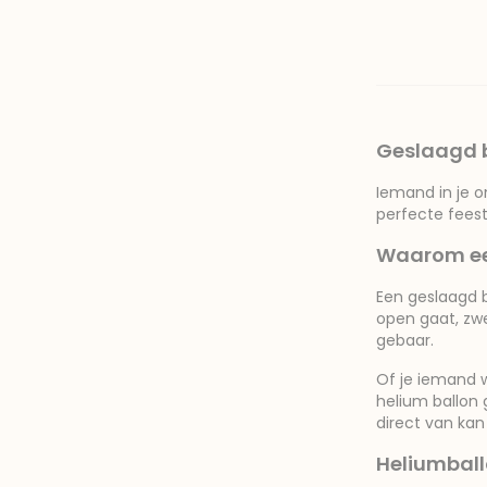
Geslaagd b
Iemand in je o
perfecte feest
Waarom een
Een geslaagd b
open gaat, zwe
gebaar.
Of je iemand w
helium ballon 
direct van kan
Heliumball