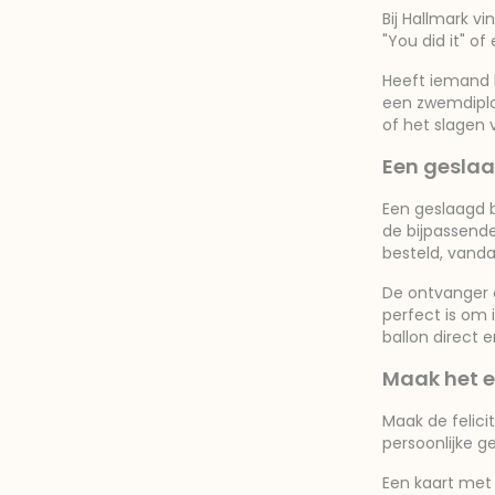
Bij Hallmark v
"You did it" of
Heeft iemand h
een zwemdiplo
of het slagen 
Een geslaa
Een geslaagd b
de bijpassend
besteld, vand
De ontvanger o
perfect is om i
ballon direct 
Maak het e
Maak de felici
persoonlijke g
Een kaart met 