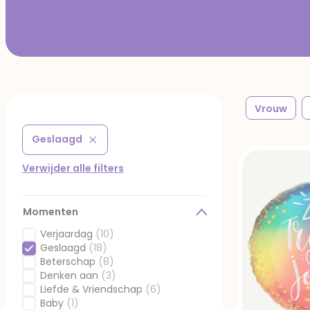
Vrouw
Geslaagd
Verwijder filter Gefilterd op Momenten: Geslaagd
Verwijder alle filters
Momenten
Verjaardag
(10)
Gefilterd op Momenten: Verjaardag
Geslaagd
(18)
Geselecteerd Gefilterd op Momenten: Geslaagd
Beterschap
(8)
Gefilterd op Momenten: Beterschap
Denken aan
(3)
Gefilterd op Momenten: Denken aan
Liefde & Vriendschap
(6)
Gefilterd op Momenten: Liefde & Vriendschap
Baby
(1)