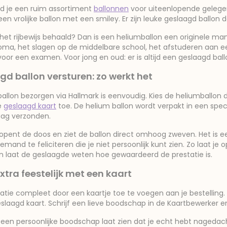
ind je een ruim assortiment
ballonnen
voor uiteenlopende gelegen
 een vrolijke ballon met een smiley. Er zijn leuke geslaagd ballon d
et rijbewijs behaald? Dan is een heliumballon een originele man
ma, het slagen op de middelbare school, het afstuderen aan e
voor een examen. Voor jong en oud: er is altijd een geslaagd ball
gd ballon versturen: zo werkt het
allon bezorgen via Hallmark is eenvoudig. Kies de heliumballon 
e
geslaagd kaart
toe. De helium ballon wordt verpakt in een spe
aag verzonden.
pent de doos en ziet de ballon direct omhoog zweven. Het is ee
emand te feliciteren die je niet persoonlijk kunt zien. Zo laat je
en laat de geslaagde weten hoe gewaardeerd de prestatie is.
xtra feestelijk met een kaart
tatie compleet door een kaartje toe te voegen aan je bestelling
eslaagd kaart. Schrijf een lieve boodschap in de Kaartbewerker e
een persoonlijke boodschap laat zien dat je echt hebt nagedach