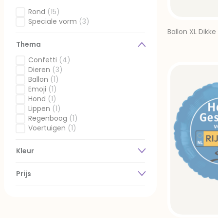
Rond
(15)
Gefilterd op Vorm: Rond
Speciale vorm
(3)
Gefilterd op Vorm: Speciale vorm
Ballon XL Dikk
Thema
Confetti
(4)
Gefilterd op Thema: Confetti
Dieren
(3)
Gefilterd op Thema: Dieren
Ballon
(1)
Gefilterd op Thema: Ballon
Emoji
(1)
Gefilterd op Thema: Emoji
Hond
(1)
Gefilterd op Thema: Hond
Lippen
(1)
Gefilterd op Thema: Lippen
Regenboog
(1)
Gefilterd op Thema: Regenboog
Voertuigen
(1)
Gefilterd op Thema: Voertuigen
Kleur
Prijs