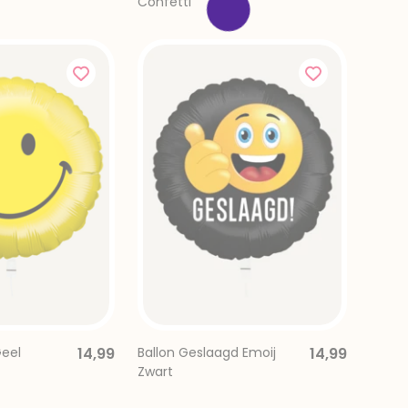
Confetti
Geel
14,99
Ballon Geslaagd Emoij
14,99
Zwart