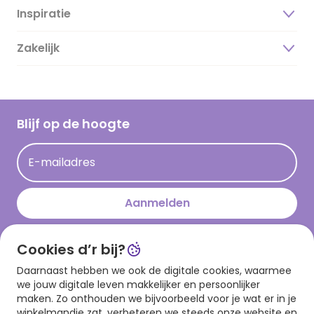
Inspiratie
Over ons
Duurzaamheid
Zakelijk
Magazine
Vacatures
Inspiratieteksten
Inloggen retailer
Werken bij Hallmark
Cadeau inspiratie
Hallmark Kaartclub
Blijf op de hoogte
Kaartinspiratie
Acties
E-mailadres
Persberichten
Hallmark en Kinderpostzegels
Aanmelden
Cookies d’r bij?
Download onze app
Daarnaast hebben we ook de digitale cookies, waarmee
we jouw digitale leven makkelijker en persoonlijker
maken. Zo onthouden we bijvoorbeeld voor je wat er in je
winkelmandje zat, verbeteren we steeds onze website en