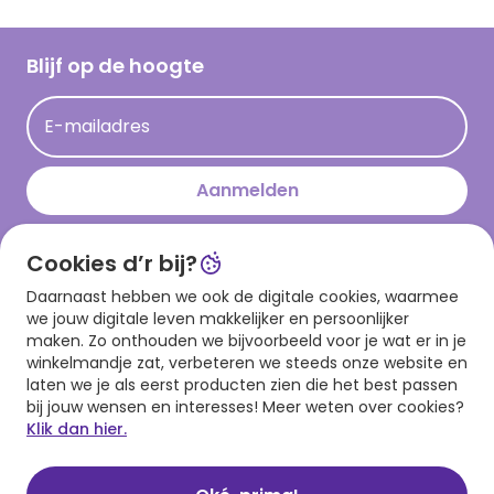
Inloggen retailer
Werken bij Hallmark
Cadeau inspiratie
Hallmark Kaartclub
Blijf op de hoogte
Kaartinspiratie
Acties
E-mailadres
Persberichten
Hallmark en Kinderpostzegels
Aanmelden
Cookies d’r bij?
Download onze app
Daarnaast hebben we ook de digitale cookies, waarmee
we jouw digitale leven makkelijker en persoonlijker
maken. Zo onthouden we bijvoorbeeld voor je wat er in je
winkelmandje zat, verbeteren we steeds onze website en
laten we je als eerst producten zien die het best passen
bij jouw wensen en interesses! Meer weten over cookies?
Klik dan hier.
Algemene voorwaarden
Privacy statement
Cookies
© 1999 - 2025 Hallmark