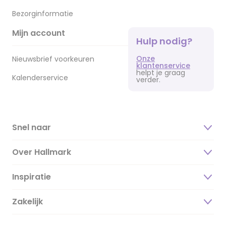
Bezorginformatie
Mijn account
Hulp nodig?
Onze
Nieuwsbrief voorkeuren
klantenservice
helpt je graag
Kalenderservice
verder.
Snel naar
Over Hallmark
Inspiratie
Over ons
Duurzaamheid
Zakelijk
Magazine
Vacatures
Inspiratieteksten