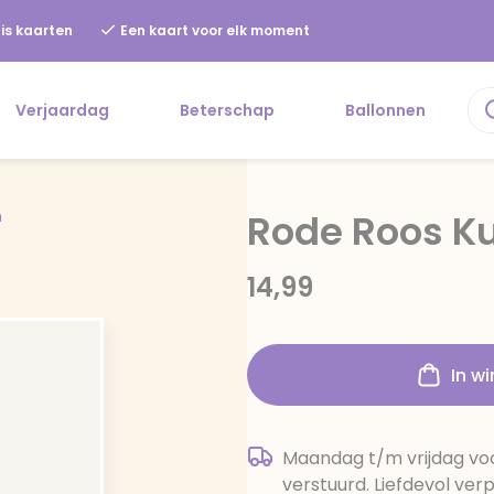
is kaarten
Een kaart voor elk moment
Verjaardag
Beterschap
Ballonnen
n
Rode Roos K
14,99
In w
Maandag t/m vrijdag voo
verstuurd. Liefdevol ver