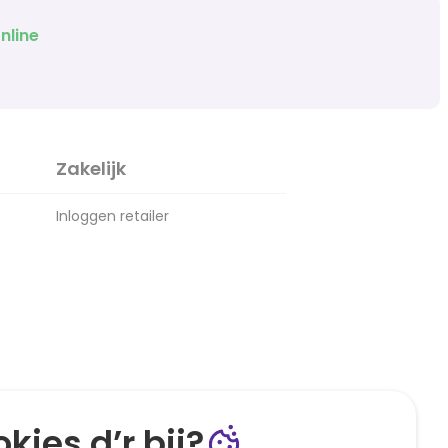
nline
Zakelijk
Inloggen retailer
kies d’r bij?