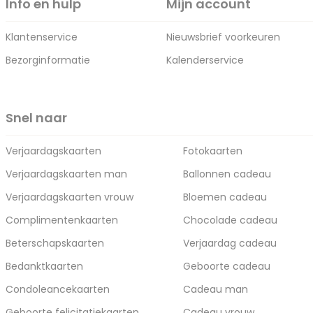
Info en hulp
Mijn account
Klantenservice
Nieuwsbrief voorkeuren
Bezorginformatie
Kalenderservice
Snel naar
Verjaardagskaarten
Fotokaarten
Verjaardagskaarten man
Ballonnen cadeau
Verjaardagskaarten vrouw
Bloemen cadeau
Complimentenkaarten
Chocolade cadeau
Beterschapskaarten
Verjaardag cadeau
Bedanktkaarten
Geboorte cadeau
Condoleancekaarten
Cadeau man
Geboorte felicitatiekaarten
Cadeau vrouw