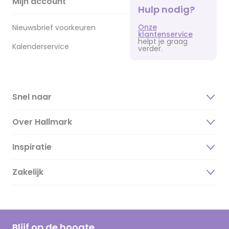
Mijn account
Hulp nodig?
Onze
Nieuwsbrief voorkeuren
klantenservice
helpt je graag
Kalenderservice
verder.
Snel naar
Over Hallmark
Inspiratie
Over ons
Duurzaamheid
Zakelijk
Magazine
Vacatures
Inspiratieteksten
Inloggen retailer
Werken bij Hallmark
Cadeau inspiratie
Hallmark Kaartclub
Blijf op de hoogte