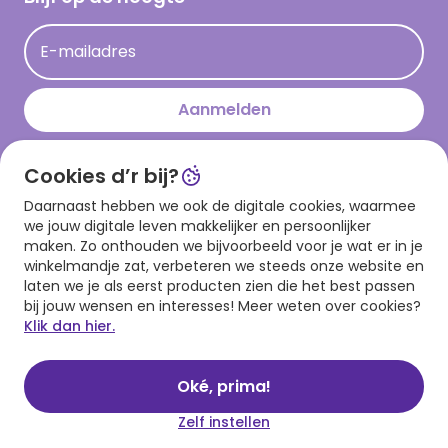
Kaartinspiratie
Acties
E-mailadres
Persberichten
Hallmark en Kinderpostzegels
Aanmelden
Cookies d’r bij?
Download onze app
Daarnaast hebben we ook de digitale cookies, waarmee
we jouw digitale leven makkelijker en persoonlijker
maken. Zo onthouden we bijvoorbeeld voor je wat er in je
winkelmandje zat, verbeteren we steeds onze website en
laten we je als eerst producten zien die het best passen
bij jouw wensen en interesses! Meer weten over cookies?
Klik dan hier.
Algemene voorwaarden
Privacy statement
Cookies
© 1999 - 2025 Hallmark
Oké, prima!
Zelf instellen