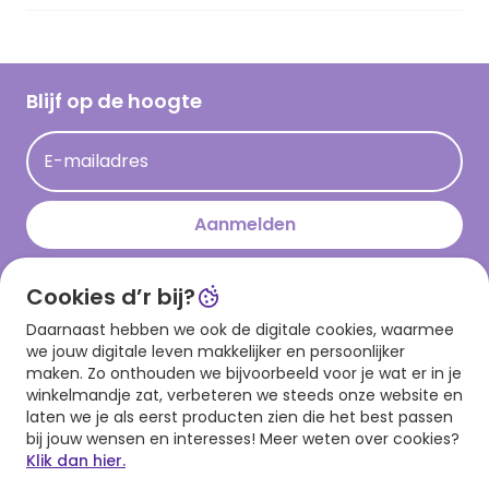
Vacatures
Inspiratieteksten
Inloggen retailer
Werken bij Hallmark
Cadeau inspiratie
Hallmark Kaartclub
Blijf op de hoogte
Kaartinspiratie
Acties
E-mailadres
Persberichten
Hallmark en Kinderpostzegels
Aanmelden
Cookies d’r bij?
Download onze app
Daarnaast hebben we ook de digitale cookies, waarmee
we jouw digitale leven makkelijker en persoonlijker
maken. Zo onthouden we bijvoorbeeld voor je wat er in je
winkelmandje zat, verbeteren we steeds onze website en
laten we je als eerst producten zien die het best passen
bij jouw wensen en interesses! Meer weten over cookies?
Klik dan hier.