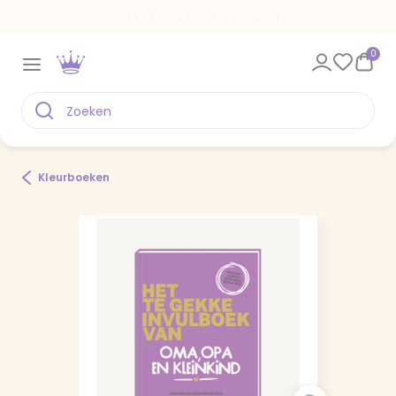
Een kaart voor elk moment
0
Kleurboeken