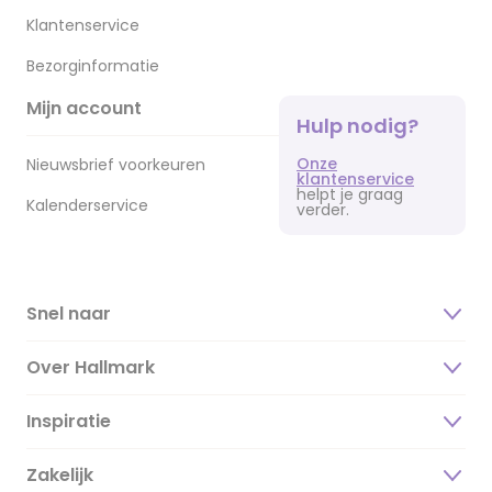
Klantenservice
Bezorginformatie
Mijn account
Hulp nodig?
Onze
Nieuwsbrief voorkeuren
klantenservice
helpt je graag
Kalenderservice
verder.
Snel naar
Over Hallmark
Inspiratie
Over ons
Duurzaamheid
Zakelijk
Magazine