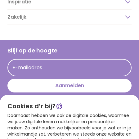
Inspiratie
Over ons
Duurzaamheid
Zakelijk
Magazine
Vacatures
Inspiratieteksten
Inloggen retailer
Werken bij Hallmark
Cadeau inspiratie
Hallmark Kaartclub
Blijf op de hoogte
Kaartinspiratie
Acties
E-mailadres
Persberichten
Hallmark en Kinderpostzegels
Aanmelden
Cookies d’r bij?
Download onze app
Daarnaast hebben we ook de digitale cookies, waarmee
we jouw digitale leven makkelijker en persoonlijker
maken. Zo onthouden we bijvoorbeeld voor je wat er in je
winkelmandje zat, verbeteren we steeds onze website en