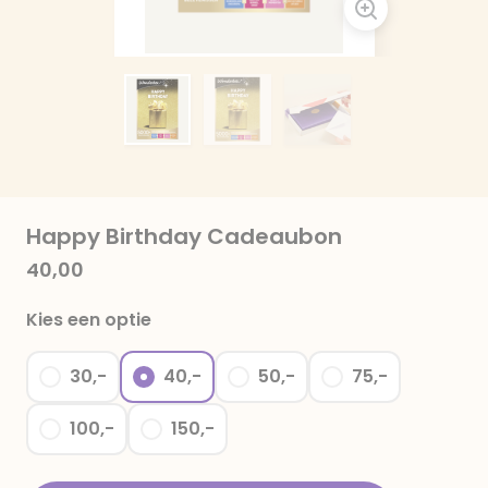
Happy Birthday Cadeaubon
40,00
Kies een optie
30,-
40,-
50,-
75,-
100,-
150,-