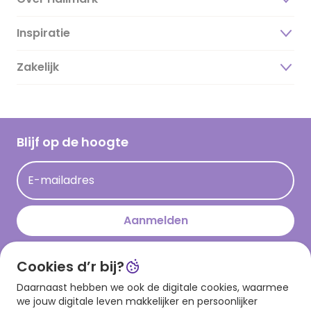
Inspiratie
Over ons
Duurzaamheid
Zakelijk
Magazine
Vacatures
Inspiratieteksten
Inloggen retailer
Werken bij Hallmark
Cadeau inspiratie
Hallmark Kaartclub
Blijf op de hoogte
Kaartinspiratie
Acties
E-mailadres
Persberichten
Hallmark en Kinderpostzegels
Aanmelden
Cookies d’r bij?
Download onze app
Daarnaast hebben we ook de digitale cookies, waarmee
we jouw digitale leven makkelijker en persoonlijker