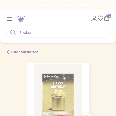
Voor 22.00 uur besteld, vandaag verstuurd
0
Cadeaukaarten