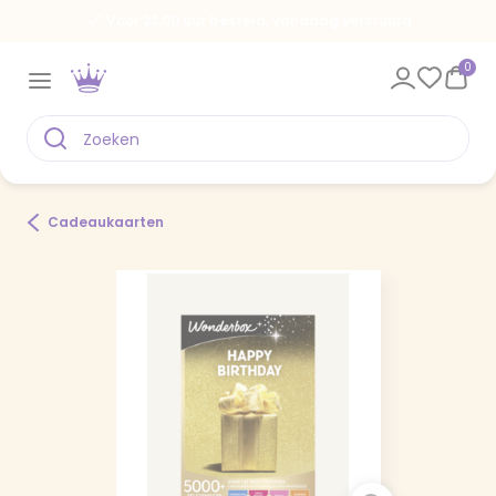
Voor 22.00 uur besteld, vandaag verstuurd
0
Cadeaukaarten