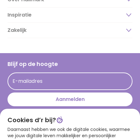
Inspiratie
Over ons
Duurzaamheid
Zakelijk
Magazine
Vacatures
Inspiratieteksten
Inloggen retailer
Werken bij Hallmark
Cadeau inspiratie
Hallmark Kaartclub
Blijf op de hoogte
Kaartinspiratie
Acties
E-mailadres
Persberichten
Hallmark en Kinderpostzegels
Aanmelden
Cookies d’r bij?
Download onze app
Daarnaast hebben we ook de digitale cookies, waarmee
we jouw digitale leven makkelijker en persoonlijker