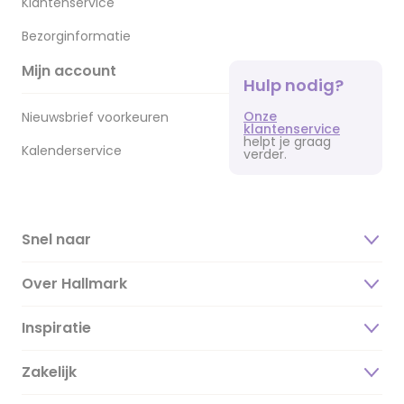
Klantenservice
Bezorginformatie
Mijn account
Hulp nodig?
Onze
Nieuwsbrief voorkeuren
klantenservice
helpt je graag
Kalenderservice
verder.
Snel naar
Over Hallmark
Inspiratie
Over ons
Duurzaamheid
Zakelijk
Magazine
Vacatures