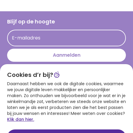
Inspiratieteksten
Inloggen retailer
Werken bij Hallmark
Cadeau inspiratie
Hallmark Kaartclub
Blijf op de hoogte
Kaartinspiratie
Acties
E-mailadres
Persberichten
Hallmark en Kinderpostzegels
Aanmelden
Cookies d’r bij?
Download onze app
Daarnaast hebben we ook de digitale cookies, waarmee
we jouw digitale leven makkelijker en persoonlijker
maken. Zo onthouden we bijvoorbeeld voor je wat er in je
winkelmandje zat, verbeteren we steeds onze website en
laten we je als eerst producten zien die het best passen
bij jouw wensen en interesses! Meer weten over cookies?
Klik dan hier.
Algemene voorwaarden
Privacy statement
Cookies
© 1999 - 2025 Hallmark