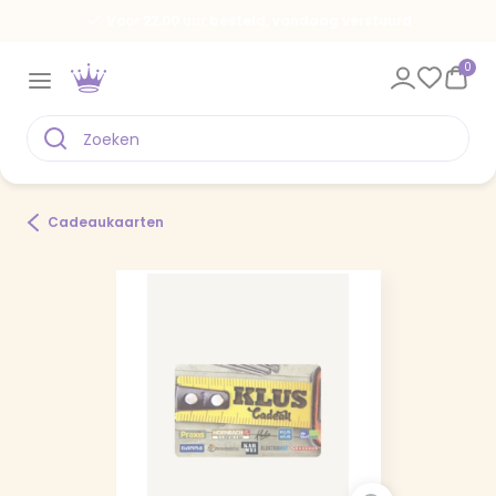
Voor 22.00 uur besteld, vandaag verstuurd
0
Cadeaukaarten