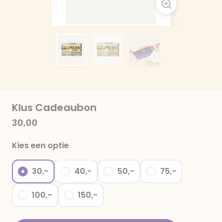
Klus Cadeaubon
30,00
Kies een optie
30,-
40,-
50,-
75,-
100,-
150,-