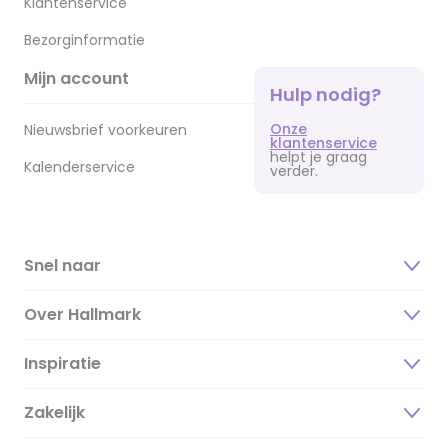
Klantenservice
Bezorginformatie
Mijn account
Hulp nodig?
Onze
Nieuwsbrief voorkeuren
klantenservice
helpt je graag
Kalenderservice
verder.
Snel naar
Over Hallmark
Inspiratie
Over ons
Duurzaamheid
Zakelijk
Magazine
Vacatures