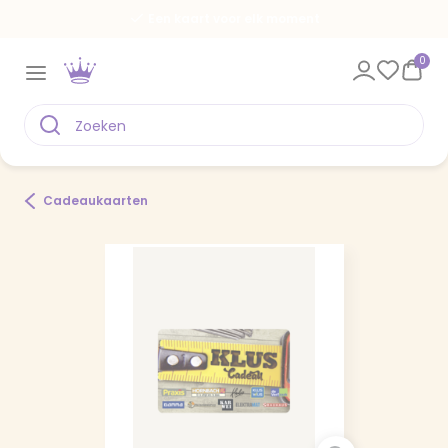
Een kaart voor elk moment
0
Cadeaukaarten