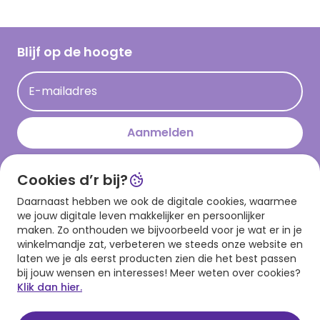
Inspiratieteksten
Inloggen retailer
Werken bij Hallmark
Cadeau inspiratie
Hallmark Kaartclub
Blijf op de hoogte
Kaartinspiratie
Acties
E-mailadres
Persberichten
Hallmark en Kinderpostzegels
Aanmelden
Cookies d’r bij?
Download onze app
Daarnaast hebben we ook de digitale cookies, waarmee
we jouw digitale leven makkelijker en persoonlijker
maken. Zo onthouden we bijvoorbeeld voor je wat er in je
winkelmandje zat, verbeteren we steeds onze website en
laten we je als eerst producten zien die het best passen
bij jouw wensen en interesses! Meer weten over cookies?
Klik dan hier.
Algemene voorwaarden
Privacy statement
Cookies
© 1999 - 2025 Hallmark