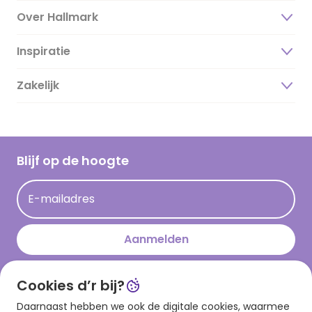
Over Hallmark
Inspiratie
Over ons
Duurzaamheid
Zakelijk
Magazine
Vacatures
Inspiratieteksten
Inloggen retailer
Werken bij Hallmark
Cadeau inspiratie
Hallmark Kaartclub
Blijf op de hoogte
Kaartinspiratie
Acties
E-mailadres
Persberichten
Hallmark en Kinderpostzegels
Aanmelden
Cookies d’r bij?
Download onze app
Daarnaast hebben we ook de digitale cookies, waarmee