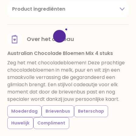
Product ingrediënten
Suiker, cacaoboter, cacaomassa, volle
melkpoeder (Melk), melkpoeder (Melk), pistachenoten (N
(lecithine (Soja), natuurlijke emulgator: E322 (Soja)),
aroma: (koffie, natuurlijk aroma), gekarameliseerde
Over het cadeau
suiker, magere melkpoeder (Melk), aroma, natuurlijk
aroma: (vanille), zout, kleurstof: (ijzeroxide), vanille
Australian Chocolade Bloemen Mix 4 stuks
extract, rijsmiddel: (rijsmiddel; E500ii), glansmiddel:
Zeg het met chocoladebloemen! Deze prachtige
(glansmiddel:
chocoladebloemen in melk, puur en wit zijn een
E414), weipoeder (Melk), zetmeel (Gluten),
smaakvolle verrassing die gegarandeerd een
glucosestroop, melkvet (Melk), magere
glimlach brengt. Een stijlvol cadeautje voor elk
cacaopoeder en roomboter (Melk)
moment dat door de brievenbus past en nog
specialer wordt dankzij jouw persoonlijke kaart.
Moederdag
Brievenbus
Beterschap
Huwelijk
Compliment