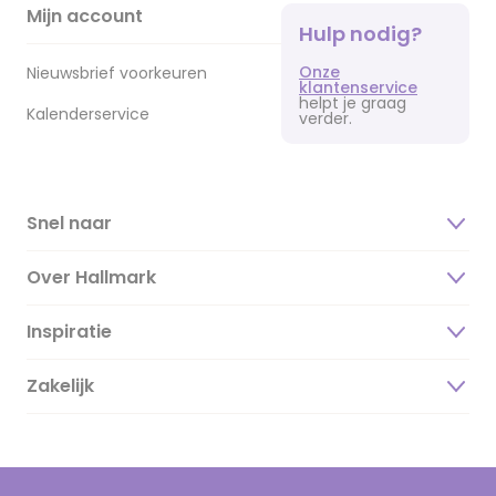
Mijn account
Hulp nodig?
Onze
Nieuwsbrief voorkeuren
klantenservice
helpt je graag
Kalenderservice
verder.
Snel naar
Over Hallmark
Inspiratie
Over ons
Duurzaamheid
Zakelijk
Magazine
Vacatures
Inspiratieteksten
Inloggen retailer
Werken bij Hallmark
Cadeau inspiratie