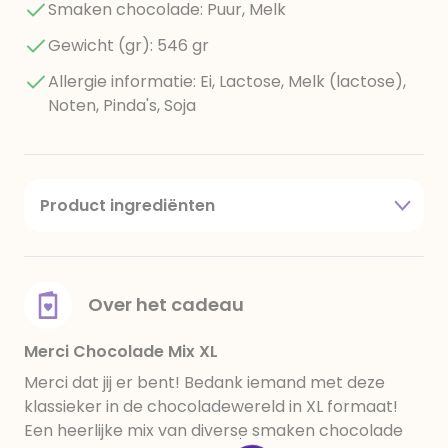
Smaken chocolade: Puur, Melk
Gewicht (gr): 546 gr
Allergie informatie: Ei, Lactose, Melk (lactose),
Noten, Pinda's, Soja
Product ingrediënten
Suiker, cacaoboter, cacaomassa, vollemelkpoeder,
plantaardige vetten (palm, shea), hazelnoten
(3,8%), roompoeder, amandelen (2,8%),
mageremelkpoeder, melksuiker, karnemelkpoeder,
Over het cadeau
botervet, magere cacao, dextrose, emulgator:
lecithinen (soja), fructose, koffie, glucosestroop,
Merci Chocolade Mix XL
invertsuikerstroop, aroma’s, zout. Alle soorten
Merci dat jij er bent! Bedank iemand met deze
kunnen ook bestanddelen van hazelnoot, amandel,
klassieker in de chocoladewereld in XL formaat!
aardnoot/pinda, andere noten en ei bevatten.
Een heerlijke mix van diverse smaken chocolade