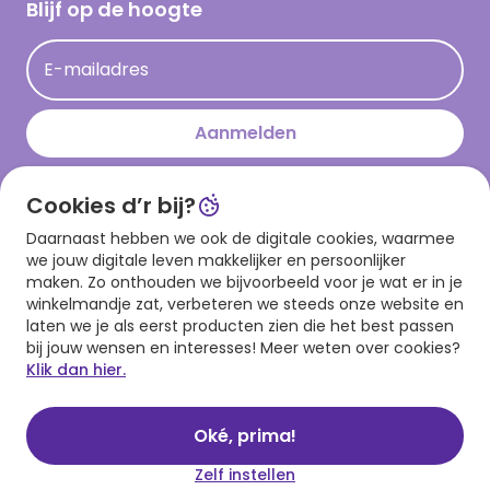
Hallmark Kaartclub
Blijf op de hoogte
Kaartinspiratie
Acties
E-mailadres
Persberichten
Hallmark en Kinderpostzegels
Aanmelden
Cookies d’r bij?
Download onze app
Daarnaast hebben we ook de digitale cookies, waarmee
we jouw digitale leven makkelijker en persoonlijker
maken. Zo onthouden we bijvoorbeeld voor je wat er in je
winkelmandje zat, verbeteren we steeds onze website en
laten we je als eerst producten zien die het best passen
bij jouw wensen en interesses! Meer weten over cookies?
Klik dan hier.
Algemene voorwaarden
Privacy statement
Cookies
© 1999 - 2025 Hallmark
Oké, prima!
Zelf instellen