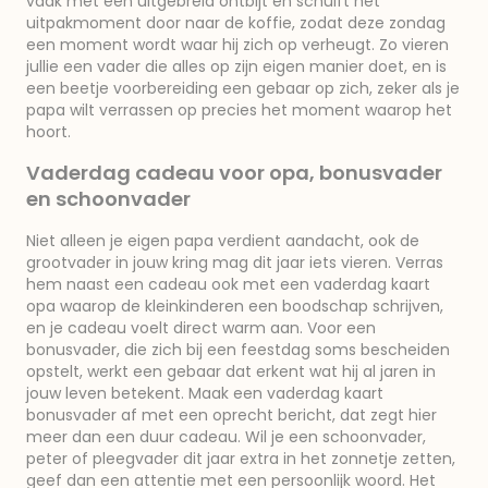
vaak met een uitgebreid ontbijt en schuift het
uitpakmoment door naar de koffie, zodat deze zondag
een moment wordt waar hij zich op verheugt. Zo vieren
jullie een vader die alles op zijn eigen manier doet, en is
een beetje voorbereiding een gebaar op zich, zeker als je
papa wilt verrassen op precies het moment waarop het
hoort.
Vaderdag cadeau voor opa, bonusvader
en schoonvader
Niet alleen je eigen papa verdient aandacht, ook de
grootvader in jouw kring mag dit jaar iets vieren. Verras
hem naast een cadeau ook met een vaderdag kaart
opa waarop de kleinkinderen een boodschap schrijven,
en je cadeau voelt direct warm aan. Voor een
bonusvader, die zich bij een feestdag soms bescheiden
opstelt, werkt een gebaar dat erkent wat hij al jaren in
jouw leven betekent. Maak een vaderdag kaart
bonusvader af met een oprecht bericht, dat zegt hier
meer dan een duur cadeau. Wil je een schoonvader,
peter of pleegvader dit jaar extra in het zonnetje zetten,
geef dan een attentie met een persoonlijk woord. Het