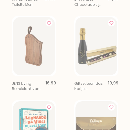
Toilette Men
Chocolade Jij
Bent Goud Waard
16,99
19,99
JENS Living
Giftset Leonidas
Borrelplank van
Hartjes
Acaciahout
Chocolade met
Mini Prosecco