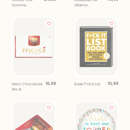
Homme
Ultieme
Cadeauset
Mannenkookboek
16,99
10,99
Merci Chocolade
Boek F*ck It List
Mix XL