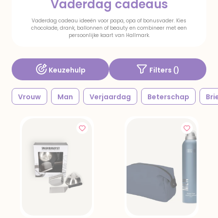
Vaderdag cadeaus
Vaderdag cadeau ideeën voor papa, opa of bonusvader. Kies
chocolade, drank, ballonnen of beauty en combineer met een
persoonlijke kaart van Hallmark.
Keuzehulp
Filters (
)
Vrouw
Man
Verjaardag
Beterschap
Bri