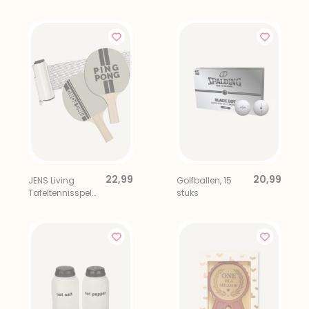
Bar
Homme Medium
22,99
20,99
JENS Living
Golfballen, 15
Tafeltennisspel
stuks
To Go