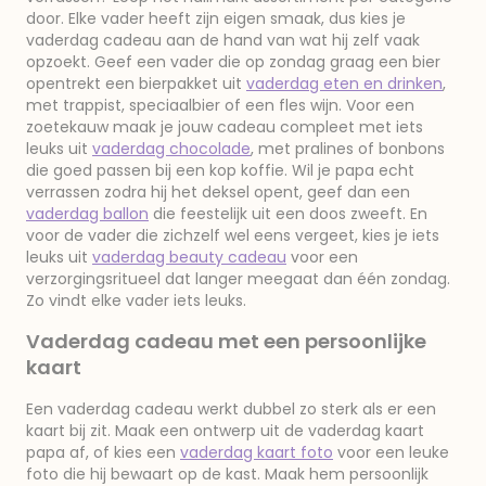
door. Elke vader heeft zijn eigen smaak, dus kies je
vaderdag cadeau aan de hand van wat hij zelf vaak
opzoekt. Geef een vader die op zondag graag een bier
opentrekt een bierpakket uit
vaderdag eten en drinken
,
met trappist, speciaalbier of een fles wijn. Voor een
zoetekauw maak je jouw cadeau compleet met iets
leuks uit
vaderdag chocolade
, met pralines of bonbons
die goed passen bij een kop koffie. Wil je papa echt
verrassen zodra hij het deksel opent, geef dan een
vaderdag ballon
die feestelijk uit een doos zweeft. En
voor de vader die zichzelf wel eens vergeet, kies je iets
leuks uit
vaderdag beauty cadeau
voor een
verzorgingsritueel dat langer meegaat dan één zondag.
Zo vindt elke vader iets leuks.
Vaderdag cadeau met een persoonlijke
kaart
Een vaderdag cadeau werkt dubbel zo sterk als er een
kaart bij zit. Maak een ontwerp uit de vaderdag kaart
papa af, of kies een
vaderdag kaart foto
voor een leuke
foto die hij bewaart op de kast. Maak hem persoonlijk