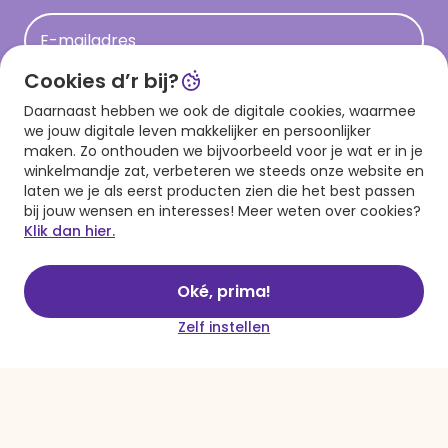
Acties
E-mailadres
Persberichten
Cookies d’r bij?
Hallmark en Kinderpostzegels
Aanmelden
Daarnaast hebben we ook de digitale cookies, waarmee
we jouw digitale leven makkelijker en persoonlijker
maken. Zo onthouden we bijvoorbeeld voor je wat er in je
winkelmandje zat, verbeteren we steeds onze website en
Download onze app
laten we je als eerst producten zien die het best passen
bij jouw wensen en interesses! Meer weten over cookies?
Klik dan hier.
Oké, prima!
Zelf instellen
Algemene voorwaarden
Privacy statement
Cookies
© 1999 - 2025 Hallmark