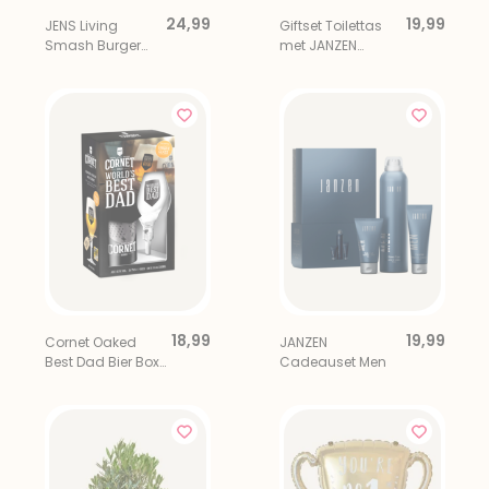
24,99
19,99
JENS Living
Giftset Toilettas
Smash Burger
met JANZEN
Set
Shower Foam Men
18,99
19,99
Cornet Oaked
JANZEN
Best Dad Bier Box
Cadeauset Men
75cl Inclusief
Bierglas