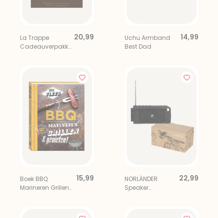
20,99
14,99
La Trappe
Uchu Armband
Cadeauverpakki
Best Dad
ng 4x 33 cl incl.
Bierglas
15,99
22,99
Boek BBQ
NORLÄNDER
Marineren Grillen
Speaker
en Genieten
Fietslamp