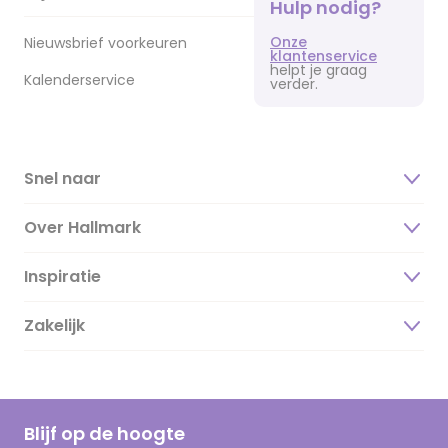
Hulp nodig?
Onze
Nieuwsbrief voorkeuren
klantenservice
helpt je graag
Kalenderservice
verder.
Snel naar
Over Hallmark
Inspiratie
Over ons
Duurzaamheid
Zakelijk
Magazine
Vacatures
Inspiratieteksten
Inloggen retailer
Werken bij Hallmark
Cadeau inspiratie
Hallmark Kaartclub
Blijf op de hoogte
Kaartinspiratie