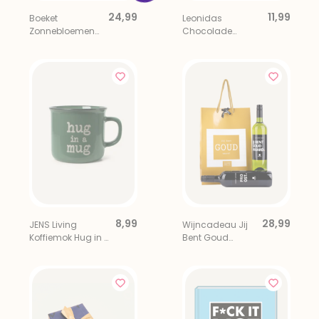
24,99
11,99
Boeket
Leonidas
Zonnebloemen
Chocolade
Toon
Bonbons Hartjes 9
stuks
8,99
28,99
JENS Living
Wijncadeau Jij
Koffiemok Hug in a
Bent Goud
Mug
Waard in
Geschenktas