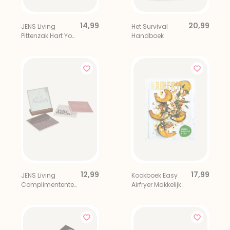
14,99
20,99
JENS Living
Het Survival
Pittenzak Hart You
Handboek
Are Amazing
12,99
17,99
JENS Living
Kookboek Easy
Complimententeg
Airfryer Makkelijk
els Set 4x
En Snel
Dagelijkse
Positiviteit