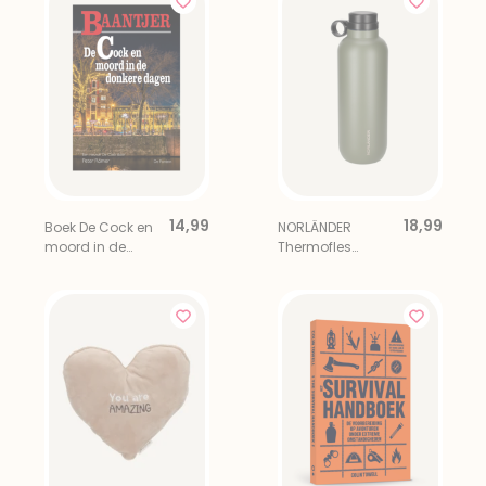
14,99
18,99
Boek De Cock en
NORLÄNDER
moord in de
Thermofles
donkere dagen
Hamar 750ML
Groen