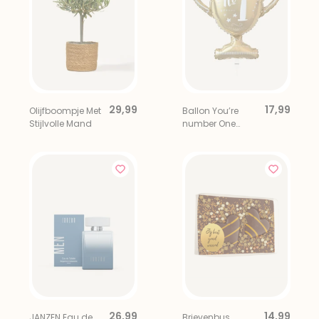
29,99
17,99
Olijfboompje Met
Ballon You’re
Stijlvolle Mand
number One
Goud
26,99
14,99
JANZEN Eau de
Brievenbus