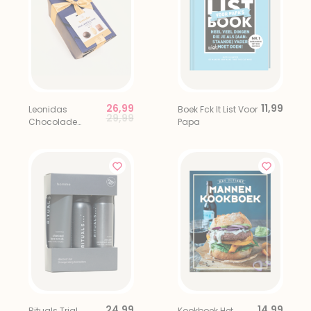
26,99
11,99
Leonidas
Boek Fck It List Voor
Price reduced from
to
29,99
Chocolade
Papa
Bonbons Giftbox
500 gr
24,99
14,99
Rituals Trial
Kookboek Het