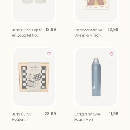
13,99
13,99
JENS Living Peper-
Chocomedaille
en Zoutstel Not
One in a Million
Salt, Not Pepper
28,99
11,99
JENS Living
JANZEN Shower
Houten
Foam Men
Spelklassieker