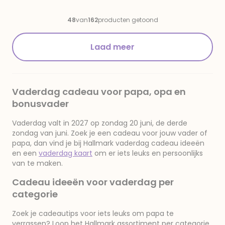
Bouwen!
Bonbons
Hartendoos 9
48
van
162
producten getoond
stuks
Laad meer
Vaderdag cadeau voor papa, opa en
bonusvader
Vaderdag valt in 2027 op zondag 20 juni, de derde
zondag van juni. Zoek je een cadeau voor jouw vader of
papa, dan vind je bij Hallmark vaderdag cadeau ideeën
en een
vaderdag kaart
om er iets leuks en persoonlijks
van te maken.
Cadeau ideeën voor vaderdag per
categorie
Zoek je cadeautips voor iets leuks om papa te
verrassen? Loop het Hallmark assortiment per categorie