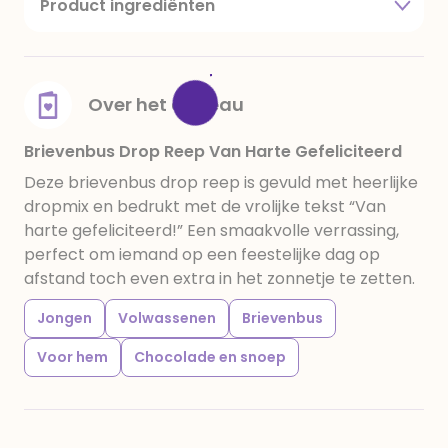
Product ingrediënten
Suiker, glucosestroop, rietsuikermelasse, gelatine,
maltiolen, (erythritol, stevia) salmiakzout
(ammoniumchloride), zoethoutwortelextract,
gemodificeerd zetmeel, (aardappel, tarwe, mais,
Over het cadeau
erwt), zout, ammoniakkaramel, plantaardig koolstof,
tarwebloem, maiszetmeel, maltodextrine, sulfiet,
Brievenbus Drop Reep Van Harte Gefeliciteerd
kokosolie, palmolie, plantaardige olie (kokos, palm),
Deze brievenbus drop reep is gevuld met heerlijke
water, anijsolie, emulgator (arabische gom),
dropmix en bedrukt met de vrolijke tekst “Van
aroma's, zout, kleurstof (E150c, E153), glansmiddel
harte gefeliciteerd!” Een smaakvolle verrassing,
(bijenwas (E901), E100, E129, E133 E102, carnaubawas
perfect om iemand op een feestelijke dag op
(E903).
afstand toch even extra in het zonnetje te zetten.
Jongen
Volwassenen
Brievenbus
Voor hem
Chocolade en snoep