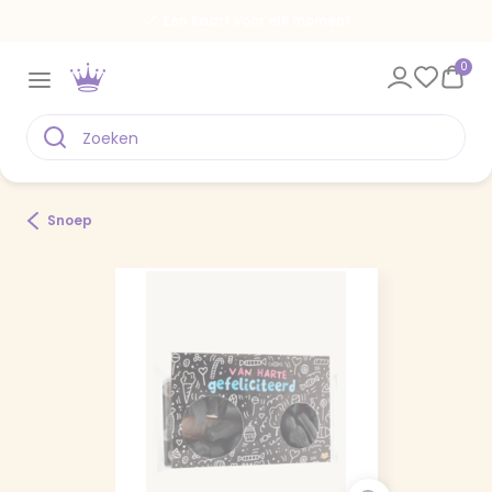
Een kaart voor elk moment
0
Snoep