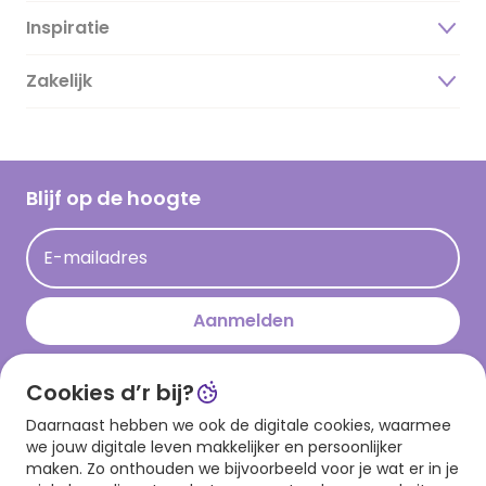
Inspiratie
Over ons
Duurzaamheid
Zakelijk
Magazine
Vacatures
Inspiratieteksten
Inloggen retailer
Werken bij Hallmark
Cadeau inspiratie
Hallmark Kaartclub
Blijf op de hoogte
Kaartinspiratie
Acties
E-mailadres
Persberichten
Hallmark en Kinderpostzegels
Aanmelden
Cookies d’r bij?
Download onze app
Daarnaast hebben we ook de digitale cookies, waarmee
we jouw digitale leven makkelijker en persoonlijker
maken. Zo onthouden we bijvoorbeeld voor je wat er in je