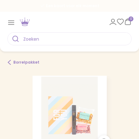
Een kaart voor elk moment
0
Borrelpakket