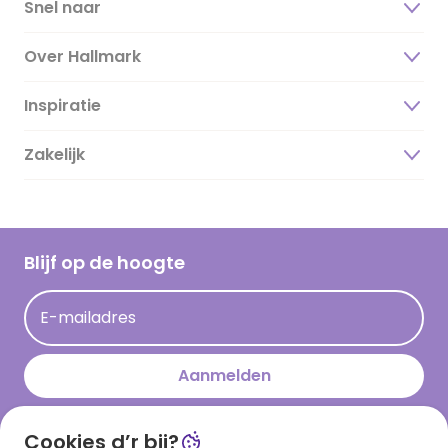
Snel naar
Over Hallmark
Inspiratie
Over ons
Duurzaamheid
Zakelijk
Magazine
Vacatures
Inspiratieteksten
Inloggen retailer
Werken bij Hallmark
Cadeau inspiratie
Hallmark Kaartclub
Blijf op de hoogte
Kaartinspiratie
Acties
E-mailadres
Persberichten
Hallmark en Kinderpostzegels
Aanmelden
Cookies d’r bij?